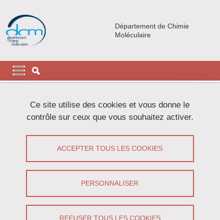
Aller au contenu principal
Gestion des cookies
Département de Chimie
Moléculaire
Navigation principale
Navigation principale mobile
Fil d'Ariane
Accueil
Le DCM
Organigramme
Ce site utilise des cookies et vous donne le
contrôle sur ceux que vous souhaitez activer.
Organigramme
ACCEPTER TOUS LES COOKIES
Partager sur Facebook
Partager sur LinkedIn
Imprimer
Partager
Partager l'URL de cette page
PERSONNALISER
Département de Chimie Moléculaire — UMR
5250
REFUSER TOUS LES COOKIES