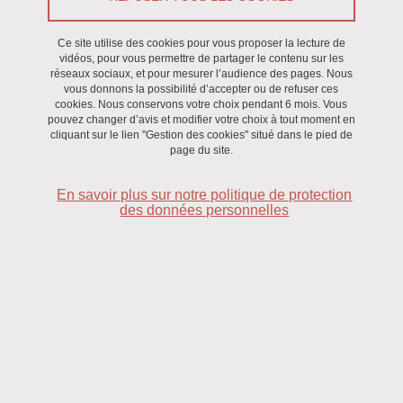
Directeur :
Didier BOTURYN
— Directeur adjoint :
Fabrice THOMAS
Ce site utilise des cookies pour vous proposer la lecture de
vidéos, pour vous permettre de partager le contenu sur les
réseaux sociaux, et pour mesurer l’audience des pages. Nous
Assistante de direction et responsable administrative et financière :
vous donnons la possibilité d’accepter ou de refuser ces
cookies. Nous conservons votre choix pendant 6 mois. Vous
V. GINESTE
pouvez changer d’avis et modifier votre choix à tout moment en
cliquant sur le lien "Gestion des cookies" situé dans le pied de
Télécharger l'organigramme
page du site.
Download the organization chart
En savoir plus sur notre politique de protection
des données personnelles
Bioélectrochimie pour les Capteurs, l’Énergie
et les Nanomatériaux