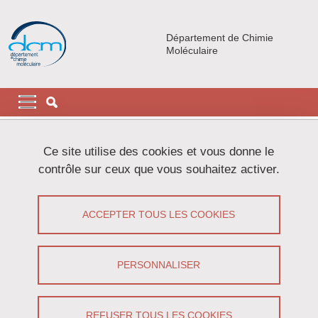
Aller au contenu principal
Gestion des cookies
Département de Chimie
Moléculaire
Navigation principale
Navigation principale mobile
Fil d'Ariane
Accueil
Plateaux techniques
Plateaux de chimie
Ce site utilise des cookies et vous donne le
contrôle sur ceux que vous souhaitez activer.
Plateaux de chimie
ACCEPTER TOUS LES COOKIES
Partager sur Facebook
Partager sur LinkedIn
Imprimer
Partager
Partager l'URL de cette page
PERSONNALISER
Les plateaux de chimie servent à la fabrication et au
REFUSER TOUS LES COOKIES