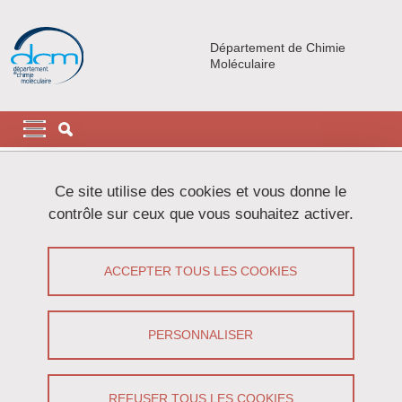
Aller au contenu principal
Gestion des cookies
Département de Chimie
Moléculaire
Navigation principale
Navigation principale mobile
Fil d'Ariane
Accueil
Mentions légales
Ce site utilise des cookies et vous donne le
contrôle sur ceux que vous souhaitez activer.
Mentions légales
ACCEPTER TOUS LES COOKIES
Partager sur Facebook
Partager sur LinkedIn
Imprimer
Partager
Partager l'URL de cette page
PERSONNALISER
Vous visitez le site web officiel du Département de
REFUSER TOUS LES COOKIES