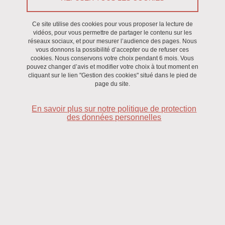
Chimie Moléculaire (DCM). Les mentions légales qui
suivent s’appliquent à tout internaute visitant le site. Nous
Ce site utilise des cookies pour vous proposer la lecture de
vous remercions d’en prendre connaissance attentivement
vidéos, pour vous permettre de partager le contenu sur les
réseaux sociaux, et pour mesurer l’audience des pages. Nous
avant tout accès aux pages contenues dans ce site.
vous donnons la possibilité d’accepter ou de refuser ces
cookies. Nous conservons votre choix pendant 6 mois. Vous
pouvez changer d’avis et modifier votre choix à tout moment en
Ce site a été créé par l'Université Grenoble Alpes et les
cliquant sur le lien "Gestion des cookies" situé dans le pied de
informations regroupées dans ce site sont uniquement destinées à
page du site.
une présentation institutionnelle de ses activités. L'Université
En savoir plus sur notre politique de protection
Grenoble Alpes se réserve le droit de modifier le contenu de son
des données personnelles
site à tout moment et sans préavis et ne pourra être tenu
responsable des conséquences de telles modifications. L’accès et
l’utilisation de ce site est soumise aux conditions suivantes ainsi
qu’aux dispositions légales en vigueur. En accédant au site, vous
acceptez, sans limitation ni réserves, ces conditions.
Informations éditoriales
Direction de la publication