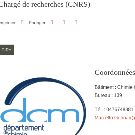
Chargé de recherches
(CNRS)
Partager sur Facebook
Partager sur LinkedIn
Imprimer
Partager
Partager l'URL de cette page
CIRe
Coordonnée
Bâtiment : Chimie
Bureau : 139
Tél. : 0476748881
Marcello.Gennari@