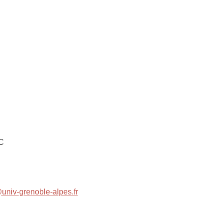
s
 C
univ-grenoble-alpes.fr