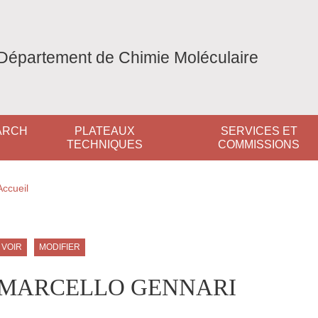
Département de Chimie Moléculaire
ARCH
PLATEAUX
SERVICES ET
TECHNIQUES
COMMISSIONS
Fil d'Ariane
Accueil
ale Sidebar (users/bibcite)
Onglets principaux
VOIR
MODIFIER
MARCELLO GENNARI