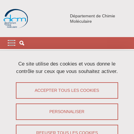
Aller au contenu principal
Gestion des cookies
Département de Chimie
Moléculaire
Navigation principale
Navigation principale mobile
Fil d'Ariane
Accueil
Ce site utilise des cookies et vous donne le
contrôle sur ceux que vous souhaitez activer.
Onglets principaux
VOIR
MODIFIER
ACCEPTER TOUS LES COOKIES
FLORIAN MOLTON
Ingénieur d'études
(CNRS)
PERSONNALISER
Partager sur Facebook
Partager sur LinkedIn
Imprimer
Partager
Partager l'URL de cette page
REFUSER TOUS LES COOKIES