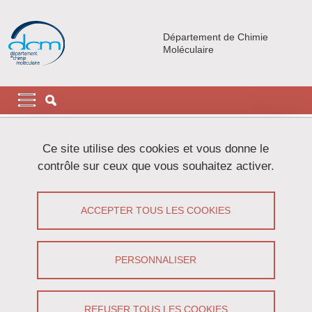
Aller au contenu principal
Gestion des cookies
Département de Chimie
Moléculaire
Navigation principale
Navigation principale mobile
Fil d'Ariane
Accueil
Ce site utilise des cookies et vous donne le
contrôle sur ceux que vous souhaitez activer.
Onglets principaux
VOIR
MODIFIER
ACCEPTER TOUS LES COOKIES
DIMITRI CAPUTO
Post-Doctorant
(UGA)
PERSONNALISER
Partager sur Facebook
Partager sur LinkedIn
Imprimer
Partager
Partager l'URL de cette page
REFUSER TOUS LES COOKIES