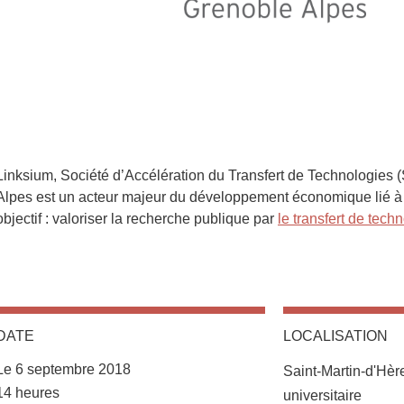
Linksium, Société d’Accélération du Transfert de Technologies
Alpes est un acteur majeur du développement économique lié à 
objectif : valoriser la recherche publique par
le transfert de tech
DATE
LOCALISATION
Le 6 septembre 2018
Saint-Martin-d'Hè
Complément date
14 heures
universitaire