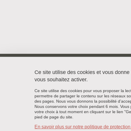
Département de Chimie Moléculaire
Université Grenoble Alpes
Ce site utilise des cookies et vous donne
CS 40700
vous souhaitez activer.
38058 GRENOBLE CEDEX 9
Ce site utilise des cookies pour vous proposer la le
permettre de partager le contenu sur les réseaux so
des pages. Nous vous donnons la possibilité d’accep
Nous conservons votre choix pendant 6 mois. Vous 
votre choix à tout moment en cliquant sur le lien "G
pied de page du site.
En savoir plus sur notre politique de protecti