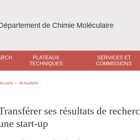
Département de Chimie Moléculaire
ARCH
PLATEAUX
SERVICES ET
TECHNIQUES
COMMISSIONS
Fil d'Ariane
Accueil
Actualités
pale Sidebar
Transférer ses résultats de recherc
une start-up
Partager sur Facebook
Partager sur LinkedIn