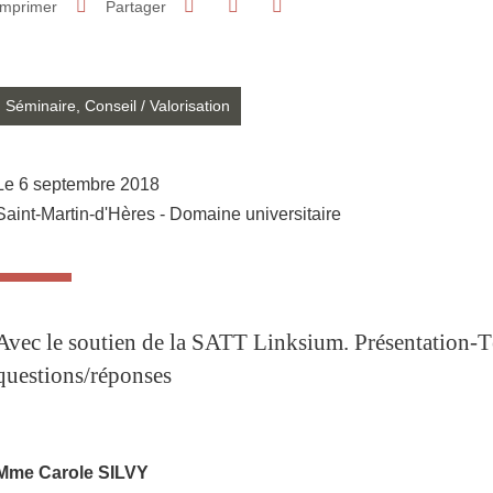
Imprimer
Partager
Partager l'URL de cette page
Séminaire, Conseil
/
Valorisation
Le 6 septembre 2018
Saint-Martin-d'Hères - Domaine universitaire
Avec le soutien de la SATT Linksium. Présentation-
questions/réponses
Mme Carole SILVY