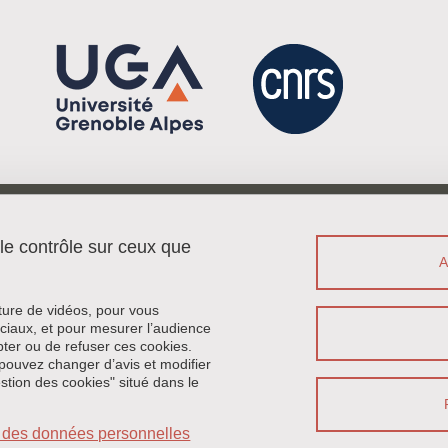
Menu footer
Contact
 le contrôle sur ceux que
Plan du site
Crédits
Mentions légales
cture de vidéos, pour vous
Données personnelles
ciaux, et pour mesurer l’audience
ter ou de refuser ces cookies.
Politique des cookies
pouvez changer d’avis et modifier
Gestion des cookies
estion des cookies" situé dans le
Accessibilité : non conforme
Intranet
on des données personnelles
Se connecter