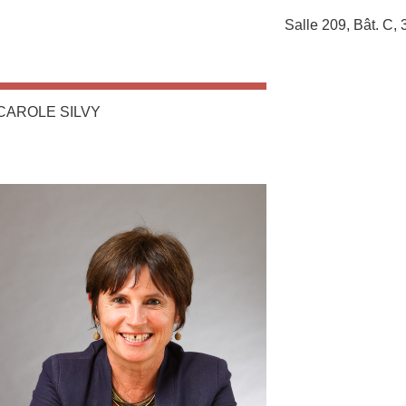
Complément lieu
Salle 209, Bât. C,
CAROLE SILVY