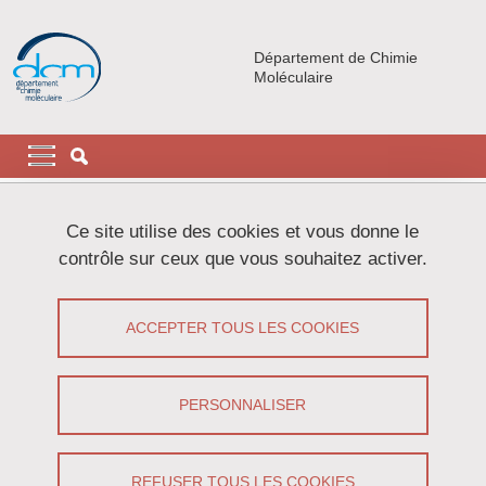
Aller au contenu principal
Gestion des cookies
Département de Chimie
Moléculaire
Navigation principale
Navigation principale mobile
Fil d'Ariane
Accueil
Actualités
Ce site utilise des cookies et vous donne le
contrôle sur ceux que vous souhaitez activer.
Modern Synthetic Solutions Towards
Fluorinated Scaffolds
ACCEPTER TOUS LES COOKIES
Partager sur Facebook
Partager sur LinkedIn
Imprimer
Partager
PERSONNALISER
Partager l'URL de cette page
Séminaire
/
Recherche
REFUSER TOUS LES COOKIES