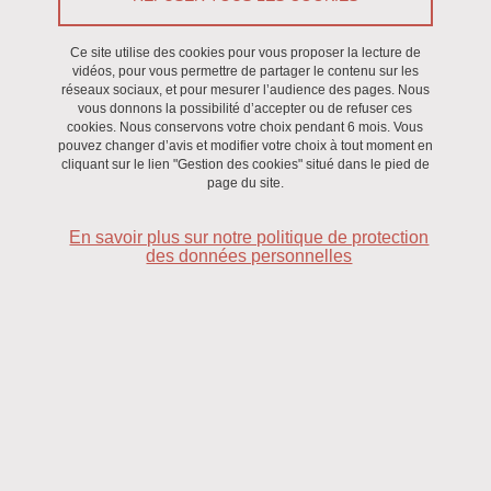
Le 10 février 2022
Ce site utilise des cookies pour vous proposer la lecture de
vidéos, pour vous permettre de partager le contenu sur les
Saint-Martin-d'Hères - Domaine universitaire
réseaux sociaux, et pour mesurer l’audience des pages. Nous
vous donnons la possibilité d’accepter ou de refuser ces
cookies. Nous conservons votre choix pendant 6 mois. Vous
pouvez changer d’avis et modifier votre choix à tout moment en
Dr Tatiana BESSET
cliquant sur le lien "Gestion des cookies" situé dans le pied de
page du site.
Laboratoire COBRA
En savoir plus sur notre politique de protection
des données personnelles
UMR Université de Rouen - CNRS - INSA de Rouen
Contact :
jean-francois.poisson
univ-grenoble-alpes.de
(Jean-
François Poisson)