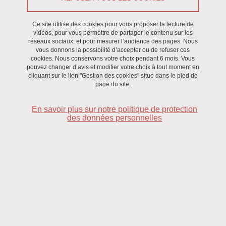
Le 23 juin 2023
Saint-Martin-d'Hères - Domaine universitaire
Ce site utilise des cookies pour vous proposer la lecture de
vidéos, pour vous permettre de partager le contenu sur les
réseaux sociaux, et pour mesurer l’audience des pages. Nous
vous donnons la possibilité d’accepter ou de refuser ces
Réactivité des cétènes et synthèse d’aziridines en chimie
cookies. Nous conservons votre choix pendant 6 mois. Vous
pouvez changer d’avis et modifier votre choix à tout moment en
en flux
cliquant sur le lien "Gestion des cookies" situé dans le pied de
page du site.
Thèse DCM (équipe SeRCO)
En savoir plus sur notre politique de protection
des données personnelles
Jury de soutenance composé de :
• Dr Stéphanie NORSIKIAN, Institut de Chimie des
Substances Naturelles, Gif-sur-Yvette
• Pr Thomas POISSON, INSA de Rouen
• Dr Jérôme JACQ, UCB Pharma, Braine L'Alleud
• Pr Frédérique LOISEAU, Université Grenoble Alpes
• Dr Sébastien CARRET, Université Grenoble Alpes
• Pr Jean-François POISSON, Université Grenoble Alpes