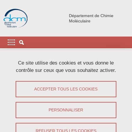
Aller au contenu principal
Gestion des cookies
Département de Chimie
Moléculaire
Navigation principale
Navigation principale mobile
Fil d'Ariane
Accueil
Actualités
Ce site utilise des cookies et vous donne le
contrôle sur ceux que vous souhaitez activer.
Isabelle MARCHAND
ACCEPTER TOUS LES COOKIES
Partager sur Facebook
Partager sur LinkedIn
Imprimer
Partager
Partager l'URL de cette page
PERSONNALISER
Soutenance
/
Recherche
REFUSER TOUS LES COOKIES