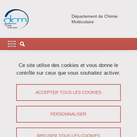
Aller au contenu principal
Gestion des cookies
Département de Chimie
Moléculaire
Navigation principale
Navigation principale mobile
Fil d'Ariane
Accueil
Actualités
Ce site utilise des cookies et vous donne le
contrôle sur ceux que vous souhaitez activer.
Dr Paulo Henrique MACIEL
BUZZETTI
ACCEPTER TOUS LES COOKIES
Partager sur Facebook
Partager sur LinkedIn
Imprimer
Partager
PERSONNALISER
Partager l'URL de cette page
Séminaire
/
Recherche
REFUSER TOUS LES COOKIES