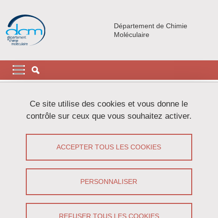
Aller au contenu principal
Gestion des cookies
Département de Chimie
Moléculaire
Navigation principale
Navigation principale mobile
Fil d'Ariane
Accueil
Actualités
Ce site utilise des cookies et vous donne le
contrôle sur ceux que vous souhaitez activer.
Dr Aurélien DE LA TORRE
ACCEPTER TOUS LES COOKIES
Partager sur Facebook
Partager sur LinkedIn
Imprimer
Partager
Partager l'URL de cette page
PERSONNALISER
Séminaire
/
Recherche
REFUSER TOUS LES COOKIES