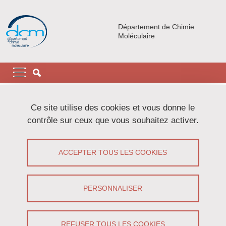
Aller au contenu principal
Gestion des cookies
Département de Chimie
Moléculaire
Navigation principale
Navigation principale mobile
Fil d'Ariane
Accueil
Actualités
Ce site utilise des cookies et vous donne le
contrôle sur ceux que vous souhaitez activer.
Comprendre et manipuler les processus
biologiques grâce à la formation et/ou
ACCEPTER TOUS LES COOKIES
la rupture contrôlée de liaisons
chimiques
PERSONNALISER
Partager sur Facebook
Partager sur LinkedIn
Imprimer
Partager
Partager l'URL de cette page
REFUSER TOUS LES COOKIES