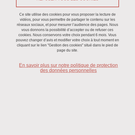
Imprimer
Partager
Partager l'URL de cette page
Ce site utilise des cookies pour vous proposer la lecture de
vidéos, pour vous permettre de partager le contenu sur les
réseaux sociaux, et pour mesurer l’audience des pages. Nous
Séminaire
/
Recherche
vous donnons la possibilité d’accepter ou de refuser ces
cookies. Nous conservons votre choix pendant 6 mois. Vous
pouvez changer d’avis et modifier votre choix à tout moment en
Le 19 mai 2022
cliquant sur le lien "Gestion des cookies" situé dans le pied de
Saint-Martin-d'Hères - Domaine universitaire
page du site.
En savoir plus sur notre politique de protection
des données personnelles
Dr Rachel SCHURAMMER
UMR Chimie de la Matière Complexe, Université de Strasbourg
Contact :
anne.milet
univ-grenoble-alpes.fr
(Anne Milet)