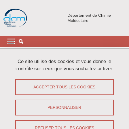
Aller au contenu principal
Gestion des cookies
Département de Chimie
Moléculaire
Navigation principale
Navigation principale mobile
Fil d'Ariane
Accueil
Actualités
Ce site utilise des cookies et vous donne le
contrôle sur ceux que vous souhaitez activer.
Apport des simulations à la
compréhension de la structure et
ACCEPTER TOUS LES COOKIES
dynamique des solutions complexes (à
base de liquide ionique ou eutectique
PERSONNALISER
profond)
REFUSER TOUS LES COOKIES
Partager sur Facebook
Partager sur LinkedIn